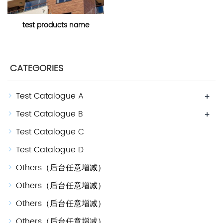
test products name
CATEGORIES
Test Catalogue A
+
Test Catalogue B
+
Test Catalogue C
Test Catalogue D
Others（后台任意增减）
Others（后台任意增减）
Others（后台任意增减）
Others（后台任意增减）