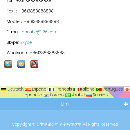
Tel：+8613888888888
Fax ：+8613888888888
Mobile：+8613888888888
E-mail:
abcabc@126.com
Skype:
Skype
Whatsapp: +8613888888888
Deutsch
Espanol
Francais
Italiano
Portugues
Japanese
Korean
Arabic
Russian
Link
CopyRight © 英文测试公司名字写在这里 All Rights Reserved