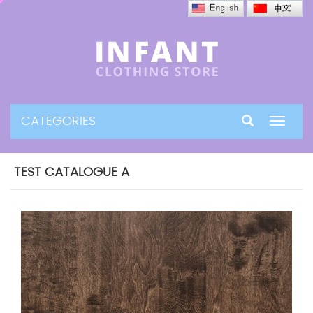
CATEGORIES
Toggle
navigat
TEST CATALOGUE A